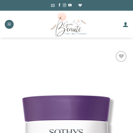
Skip
to
content
Ajouter
à la liste
d’envies