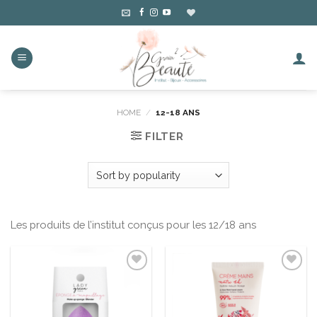
Skip
to
content
HOME
/
12-18 ANS
FILTER
Les produits de l’institut conçus pour les 12/18 ans
Ajouter
Ajouter
à la liste
à la liste
d’envies
d’envies