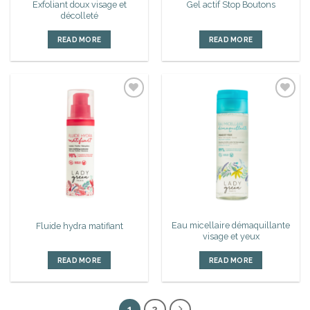
Exfoliant doux visage et
Gel actif Stop Boutons
décolleté
READ MORE
READ MORE
Ajouter
Ajouter
à la liste
à la liste
d’envies
d’envies
Eau micellaire démaquillante
Fluide hydra matifiant
visage et yeux
READ MORE
READ MORE
1
2