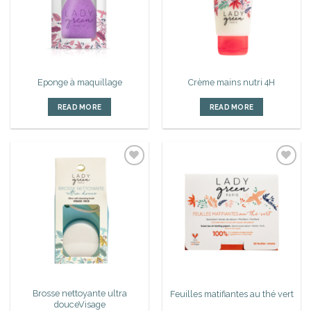
Eponge à maquillage
Crème mains nutri 4H
READ MORE
READ MORE
Ajouter
Ajouter
à la liste
à la liste
d’envies
d’envies
Brosse nettoyante ultra
Feuilles matifiantes au thé vert
douceVisage