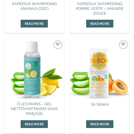
KAPIDOUX SHAMPOOING
KAPIDOUX SHAMPOOING
ANANAS-COCO
POMME VERTE – AMANDE
DOUCE
READ MORE
READ MORE
Ajouter
Ajouter
à la liste
à la liste
d’envies
d’envies
Ô LES MAINS – GEL
So Solaire
NETTOYANT MAINS SANS
RINÇAGE
READ MORE
READ MORE