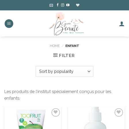
Skip
to
content
HOME
/
ENFANT
FILTER
Les produits de l’institut spécialement conçus pour les
enfants.
Ajouter
Ajouter
à la liste
à la liste