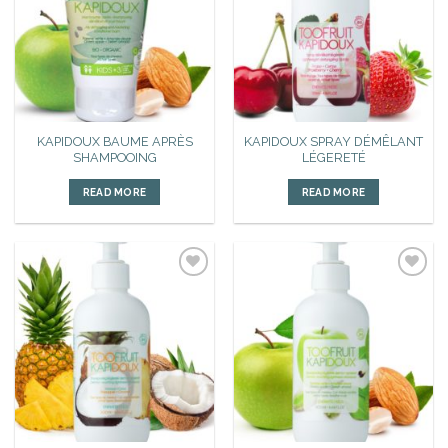
d’envies
d’envies
KAPIDOUX BAUME APRÈS
KAPIDOUX SPRAY DÉMÊLANT
SHAMPOOING
LÉGERETÉ
READ MORE
READ MORE
Ajouter
Ajouter
à la liste
à la liste
d’envies
d’envies