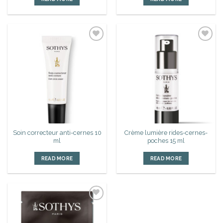
Ajouter
Ajouter
à la liste
à la liste
d’envies
d’envies
Soin correcteur anti-cernes 10
Crème lumière rides-cernes-
ml
poches 15 ml
READ MORE
READ MORE
Ajouter
à la liste