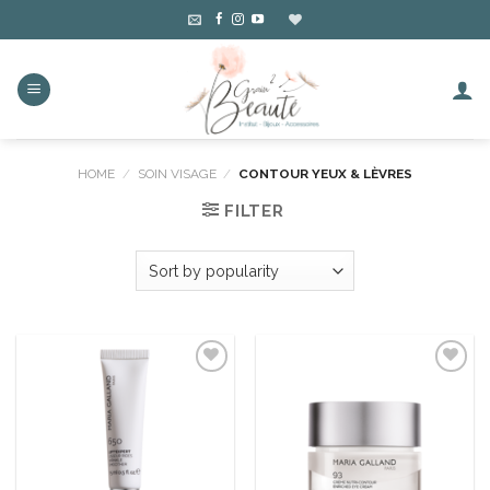
Skip
to
content
HOME
/
SOIN VISAGE
/
CONTOUR YEUX & LÈVRES
FILTER
Ajouter
Ajouter
à la liste
à la liste
d’envies
d’envies