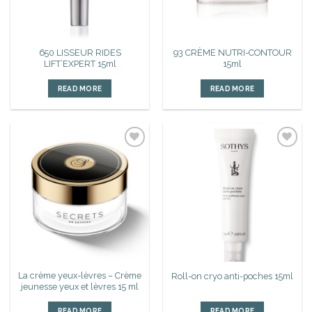
650 LISSEUR RIDES
93 CRÈME NUTRI-CONTOUR
LIFT’EXPERT 15ml
15ml
READ MORE
READ MORE
Ajouter
Ajouter
à la liste
à la liste
d’envies
d’envies
La crème yeux-lèvres – Crème
Roll-on cryo anti-poches 15ml
jeunesse yeux et lèvres 15 ml
READ MORE
READ MORE