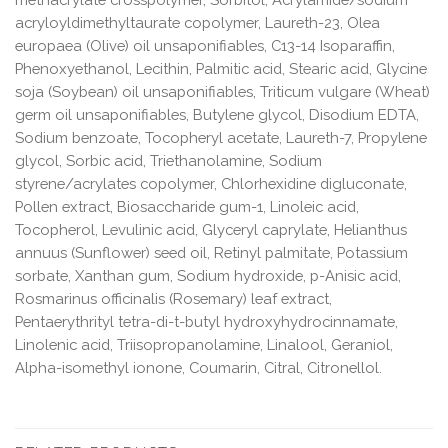
acryloyldimethyltaurate copolymer, Laureth-23, Olea
europaea (Olive) oil unsaponifiables, C13-14 Isoparaffin,
Phenoxyethanol, Lecithin, Palmitic acid, Stearic acid, Glycine
soja (Soybean) oil unsaponifiables, Triticum vulgare (Wheat)
germ oil unsaponifiables, Butylene glycol, Disodium EDTA,
Sodium benzoate, Tocopheryl acetate, Laureth-7, Propylene
glycol, Sorbic acid, Triethanolamine, Sodium
styrene/acrylates copolymer, Chlorhexidine digluconate,
Pollen extract, Biosaccharide gum-1, Linoleic acid,
Tocopherol, Levulinic acid, Glyceryl caprylate, Helianthus
annuus (Sunflower) seed oil, Retinyl palmitate, Potassium
sorbate, Xanthan gum, Sodium hydroxide, p-Anisic acid,
Rosmarinus officinalis (Rosemary) leaf extract,
Pentaerythrityl tetra-di-t-butyl hydroxyhydrocinnamate,
Linolenic acid, Triisopropanolamine, Linalool, Geraniol,
Alpha-isomethyl ionone, Coumarin, Citral, Citronellol.