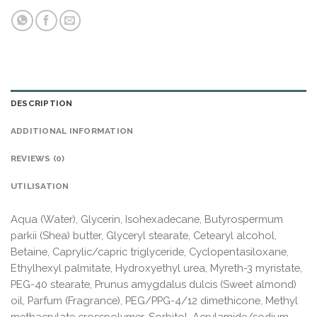
DESCRIPTION
ADDITIONAL INFORMATION
REVIEWS (0)
UTILISATION
Aqua (Water), Glycerin, Isohexadecane, Butyrospermum
parkii (Shea) butter, Glyceryl stearate, Cetearyl alcohol,
Betaine, Caprylic/capric triglyceride, Cyclopentasiloxane,
Ethylhexyl palmitate, Hydroxyethyl urea, Myreth-3 myristate,
PEG-40 stearate, Prunus amygdalus dulcis (Sweet almond)
oil, Parfum (Fragrance), PEG/PPG-4/12 dimethicone, Methyl
methacrylate crosspolymer, Sorbitol, Acrylamide/sodium