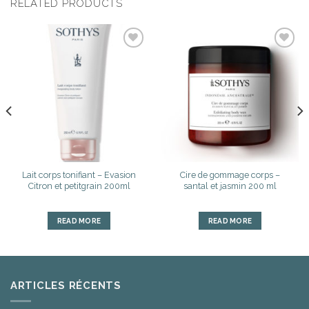
RELATED PRODUCTS
Ajouter
Ajouter
à la liste
à la liste
d’envies
d’envies
Lait corps tonifiant – Evasion
Cire de gommage corps –
Citron et petitgrain 200ml
santal et jasmin 200 ml
READ MORE
READ MORE
ARTICLES RÉCENTS