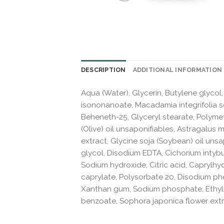
DESCRIPTION
ADDITIONAL INFORMATION
Aqua (Water), Glycerin, Butylene glycol,
isononanoate, Macadamia integrifolia se
Beheneth-25, Glyceryl stearate, Polym
(Olive) oil unsaponifiables, Astragalu
extract, Glycine soja (Soybean) oil unsa
glycol, Disodium EDTA, Cichorium intybu
Sodium hydroxide, Citric acid, Caprylhy
caprylate, Polysorbate 20, Disodium pho
Xanthan gum, Sodium phosphate, Ethylh
benzoate, Sophora japonica flower extrac