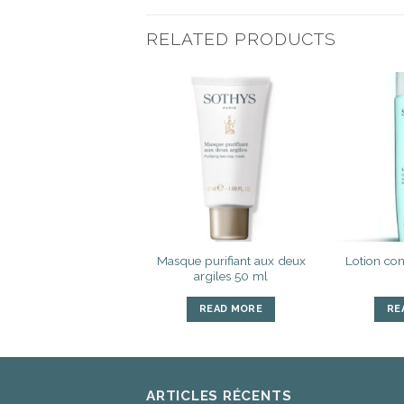
RELATED PRODUCTS
Ajouter
Ajouter
à la liste
à la liste
d’envies
d’envies
sque stretch ovale
Masque purifiant aux deux
Lotion con
parfait 15g
argiles 50 ml
READ MORE
READ MORE
RE
ARTICLES RÉCENTS