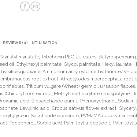
REVIEWS (0)
UTILISATION
 Myristyl myristate, Tribehenin PEG-20 esters, Butyrospermum pa
ed oil, Ethylhexyl palmitate, Glycol palmitate, Hexyl laurate, 
ethylsilsesquioxane, Ammonium acryloyldimethyltaurate/VP co
s membranaceus root extract, Atractylodes macrocephala root 
ponifiables, Triticum vulgare (Wheat) germ oil unsaponifiables
s (Chicory) root extract, Methyl methacrylate crosspolymer, T
droxamic acid, Biosaccharide gum-1, Phenoxyethanol, Sodium la
sphate, Levulinic acid, Crocus sativus flower extract, Glyceryl
exylglycerin, Saccharide isomerate, PVM/MA copolymer, Penty
t, Tocopherol, Sorbic acid, Palmitoyl tripeptide-1, Palmitoyl t