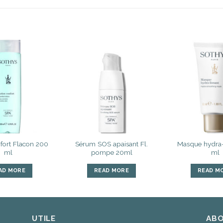
Ajouter
Ajouter
à la liste
à la liste
d’envies
d’envies
fort Flacon 200
Sérum SOS apaisant Fl.
Masque hydra-
ml
pompe 20ml
ml
AD MORE
READ MORE
READ M
UTILE
ABO