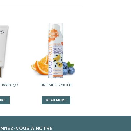
Ajouter
Ajouter
à la liste
à la liste
d’envies
d’envies
lissant 50
BRUME FRAICHE
ORE
READ MORE
NNEZ-VOUS À NOTRE