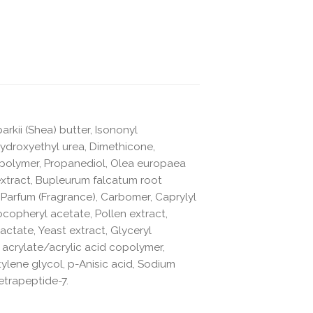
rkii (Shea) butter, Isononyl
Hydroxyethyl urea, Dimethicone,
polymer, Propanediol, Olea europaea
extract, Bupleurum falcatum root
, Parfum (Fragrance), Carbomer, Caprylyl
ocopheryl acetate, Pollen extract,
ctate, Yeast extract, Glyceryl
 acrylate/acrylic acid copolymer,
lene glycol, p-Anisic acid, Sodium
etrapeptide-7.