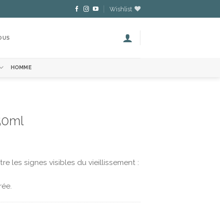
Wishlist
OUS
HOMME
50ml
 les signes visibles du vieillissement :
rée.