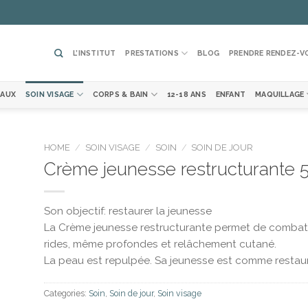
L’INSTITUT
PRESTATIONS
BLOG
PRENDRE RENDEZ-V
EAUX
SOIN VISAGE
CORPS & BAIN
12-18 ANS
ENFANT
MAQUILLAGE
HOME
/
SOIN VISAGE
/
SOIN
/
SOIN DE JOUR
Crème jeunesse restructurante 
ter
la
Son objectif: restaurer la jeunesse
te
vies
La Crème jeunesse restructurante permet de combattre
rides, même profondes et relâchement cutané.
La peau est repulpée. Sa jeunesse est comme restau
Categories:
Soin
,
Soin de jour
,
Soin visage