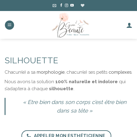
Skip
to
content
SILHOUETTE
Chacun(e) a sa
morphologie
, chacun(e) ses petits
complexes
.
Nous avons la solution
100% naturelle et indolore
qui
s’adaptera à chaque
silhouette
.
« Etre bien dans son corps c’est être bien
dans sa tête »
APPELER MON ESTHÉTICIENNE