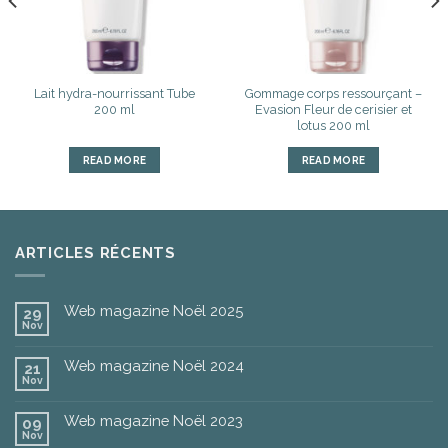
Lait hydra-nourrissant Tube
Gommage corps ressourçant –
200 ml
Evasion Fleur de cerisier et
lotus 200 ml
READ MORE
READ MORE
ARTICLES RÉCENTS
Web magazine Noël 2025
29
Nov
Web magazine Noël 2024
21
Nov
Web magazine Noël 2023
09
Nov