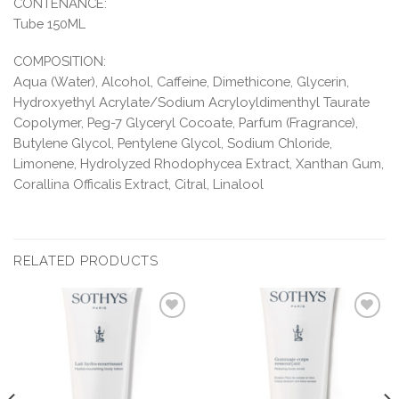
CONTENANCE:
Tube 150ML
COMPOSITION:
Aqua (Water), Alcohol, Caffeine, Dimethicone, Glycerin,
Hydroxyethyl Acrylate/Sodium Acryloyldimenthyl Taurate
Copolymer, Peg-7 Glyceryl Cocoate, Parfum (Fragrance),
Butylene Glycol, Pentylene Glycol, Sodium Chloride,
Limonene, Hydrolyzed Rhodophycea Extract, Xanthan Gum,
Corallina Officalis Extract, Citral, Linalool
RELATED PRODUCTS
Ajouter
Ajouter
à la liste
à la liste
d’envies
d’envies