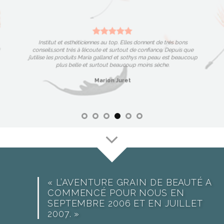
Institut et esthéticiennes au top. Elles donnent de très bons
conseils,sont très à l’écoute et surtout de confiance. Depuis que
j’utilise les produits Maria galland et sothys ma peau est beaucoup
plus belle et surtout beaucoup moins sèche.
Marion Juret
« L’AVENTURE GRAIN DE BEAUTÉ A
COMMENCÉ POUR NOUS EN
SEPTEMBRE 2006 ET EN JUILLET
2007. »