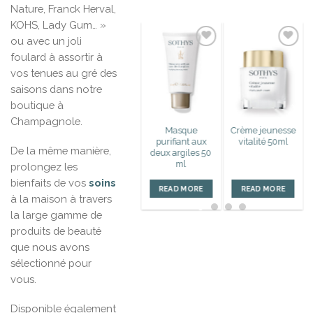
Nature, Franck Herval,
KOHS, Lady Gum… »
ou avec un joli
foulard à assortir à
Ajouter
Ajouter
vos tenues au gré des
à la liste
à la liste
d’envies
d’envies
saisons dans notre
boutique à
Champagnole.
Masque
Crème jeunesse
purifiant aux
vitalité 50ml
De la même manière,
deux argiles 50
ml
prolongez les
bienfaits de vos
soins
READ MORE
READ MORE
à la maison à travers
la large gamme de
produits de beauté
que nous avons
sélectionné pour
vous.
Disponible également