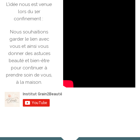
L’idée nous est venue
lors du 1er
confinement :
Nous souhaitions
garder le lien avec
vous et ainsi vous
donner des astuces
beauté et bien-être
pour continuer à
prendre soin de vous,
à la maison.