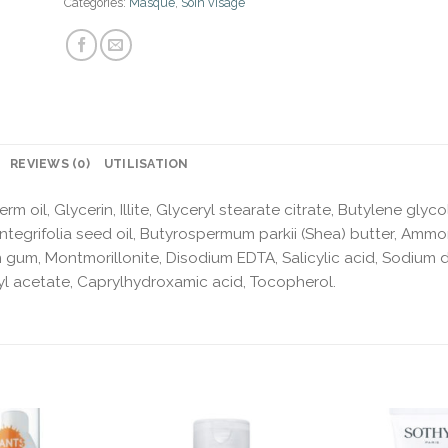
Categories:
Masque
,
Soin visage
REVIEWS (0)
UTILISATION
 oil, Glycerin, Illite, Glyceryl stearate citrate, Butylene glyco
tegrifolia seed oil, Butyrospermum parkii (Shea) butter, Amm
gum, Montmorillonite, Disodium EDTA, Salicylic acid, Sodium d
l acetate, Caprylhydroxamic acid, Tocopherol.