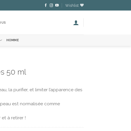
Wishlist
OUS
HOMME
es 50 ml
, la purifier, et limiter l’apparence des
re peau est normalisée comme
et à retirer !