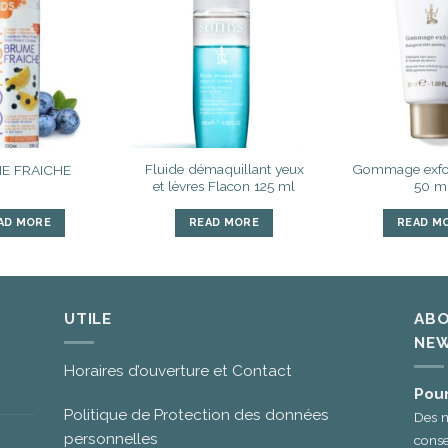
Ajouter
Ajouter
à la liste
à la liste
d’envies
d’envies
Fluide démaquillant yeux
Gommage exfol
E FRAICHE
et lèvres Flacon 125 ml
50 m
AD MORE
READ MORE
READ M
UTILE
ABO
NEW
Horaires d’ouverture et Contact
Pour
Politique de Protection des données
Des n
personnelles
conse