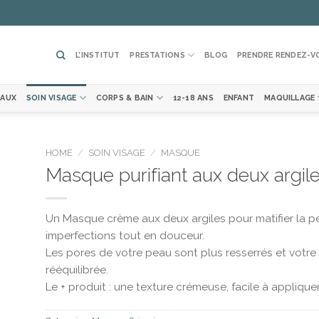
L’INSTITUT
PRESTATIONS
BLOG
PRENDRE RENDEZ-V
EAUX
SOIN VISAGE
CORPS & BAIN
12-18 ANS
ENFANT
MAQUILLAGE
HOME
/
SOIN VISAGE
/
MASQUE
Masque purifiant aux deux argil
ter
la
Un Masque crème aux deux argiles pour matifier la peau
te
vies
imperfections tout en douceur.
Les pores de votre peau sont plus resserrés et vot
rééquilibrée.
Le + produit : une texture crémeuse, facile à appliquer 