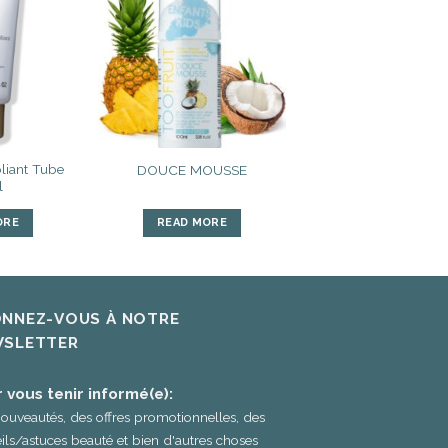
Ajouter
Ajouter
à la liste
à la liste
d’envies
d’envies
iant Tube
DOUCE MOUSSE
l
ORE
READ MORE
NNEZ-VOUS À NOTRE
SLETTER
 vous tenir informé(e):
ouveautés, des offres promotionnelles, des
ils/astuces beauté et bien d'autres choses