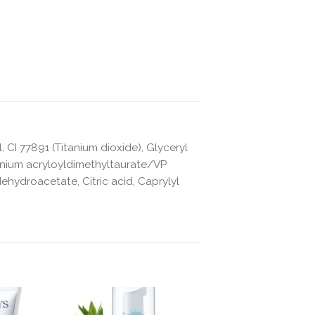
l, CI 77891 (Titanium dioxide), Glyceryl
onium acryloyldimethyltaurate/VP
ehydroacetate, Citric acid, Caprylyl