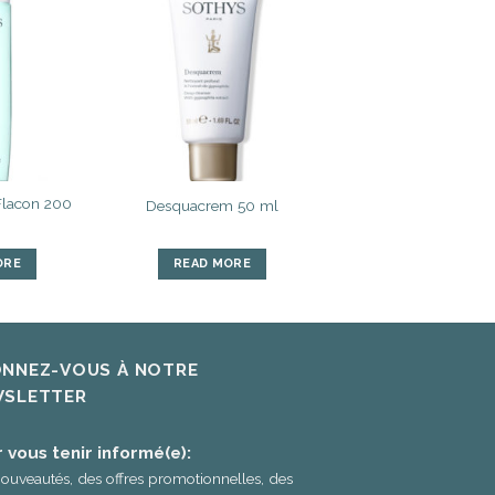
Ajouter
Ajouter
à la liste
à la liste
d’envies
d’envies
 Flacon 200
Desquacrem 50 ml
ORE
READ MORE
NNEZ-VOUS À NOTRE
SLETTER
 vous tenir informé(e):
ouveautés, des offres promotionnelles, des