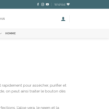
Wishlist
OUS
HOMME
t rapidement pour assécher, purifier et
e, on peut ainsi traiter le bouton dès
ections. L’aloe vera, le neem et la