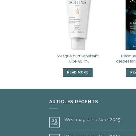
Ajouter
Ajouter
à la liste
à la liste
d’envies
d’envies
Masque nutri-apaisant
Masque 
DOUCE MOUSSE
Tube 50 ml
destressan
READ MORE
READ MORE
RE
ARTICLES RÉCENTS
Web magazine Noël 2025
29
Nov