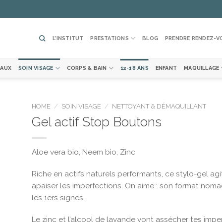
L’INSTITUT
PRESTATIONS
BLOG
PRENDRE RENDEZ-V
EAUX
SOIN VISAGE
CORPS & BAIN
12-18 ANS
ENFANT
MAQUILLAGE
HOME
/
SOIN VISAGE
/
NETTOYANT & DÉMAQUILLANT
Gel actif Stop Boutons
ter
la
Aloe vera bio, Neem bio, Zinc
te
vies
Riche en actifs naturels performants, ce stylo-gel agi
apaiser les imperfections. On aime : son format nomad
les 1ers signes.
Le zinc et l’alcool de lavande vont assécher tes imperf