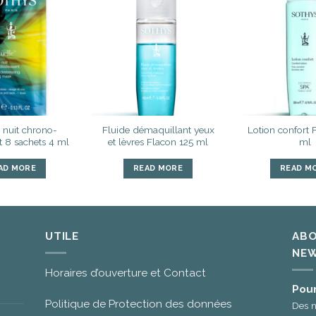
Ajouter
Ajouter
à la liste
à la liste
d’envies
d’envies
nuit chrono-
Fluide démaquillant yeux
Lotion confort
t 8 sachets 4 ml
et lèvres Flacon 125 ml
ml
AD MORE
READ MORE
READ M
UTILE
ABO
NEW
Horaires d’ouverture et Contact
Pour
Politique de Protection des données
Des n