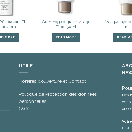
S apaisant Fl.
Gommage à grains visage
Masque hydra-
pe 20ml
Tube 50ml
ml
AD MORE
READ MORE
READ M
UTILE
ABO
NEW
Horaires d’ouverture et Contact
Pour
Politique de Protection des données
Des n
personnelles
conse
CGV
encor
Votre
Il est