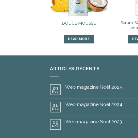
 démaquillant confort
Sérum SO
DOUCE MOUSSE
Flacon 200 ml
pom
READ MORE
READ MORE
RE
ARTICLES RÉCENTS
Web magazine Noël 2025
29
Nov
Web magazine Noël 2024
21
Nov
Web magazine Noël 2023
09
Nov