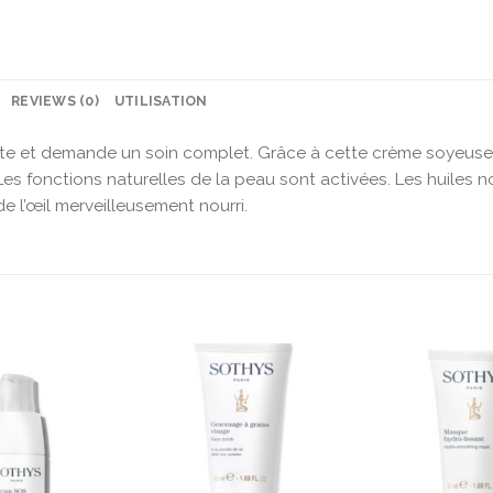
REVIEWS (0)
UTILISATION
ante et demande un soin complet. Grâce à cette crème soyeus
t. Les fonctions naturelles de la peau sont activées. Les huiles
 l’œil merveilleusement nourri.
Ajouter
Ajouter
à la liste
à la liste
d’envies
d’envies