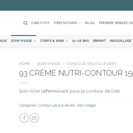
L’INSTITUT
PRESTATIONS
BLOG
PRENDRE RENDEZ-V
EAUX
SOIN VISAGE
CORPS & BAIN
12-18 ANS
ENFANT
MAQUILLAGE
HOME
/
SOIN VISAGE
/
CONTOUR YEUX & LÈVRES
93 CRÈME NUTRI-CONTOUR 15
Soin riche raffermissant pour le contour de l’œil
Categories:
Contour yeux & lèvres
,
Soin visage