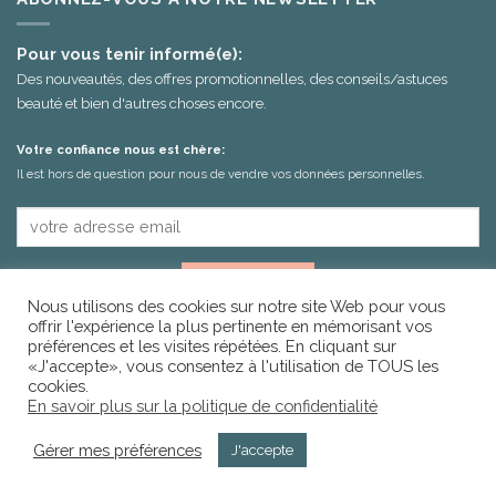
Pour vous tenir informé(e):
Des nouveautés, des offres promotionnelles, des conseils/astuces
beauté et bien d'autres choses encore.
Votre confiance nous est chère:
Il est hors de question pour nous de vendre vos données personnelles.
Nous utilisons des cookies sur notre site Web pour vous
offrir l'expérience la plus pertinente en mémorisant vos
préférences et les visites répétées. En cliquant sur
«J'accepte», vous consentez à l'utilisation de TOUS les
cookies.
En savoir plus sur la politique de confidentialité
IDÉES CADEAUX
SOIN VISAGE
CORPS & BAIN
12-18 ANS
ENFANT
MAQUILLAGE
HOMME
Gérer mes préférences
J'accepte
Copyright 2026 ©
AgencePVPROD